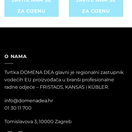
JAVITE NAM SE
JAVITE NAM SE
ZA CIJENU
ZA CIJENU
O NAMA
Tvrtka DOMENA DEA glavni je regionalni zastupnik
vodećih EU proizvođača u branši profesionalne
radne odjeće – FRISTADS, KANSAS i KÜBLER.
info@domenadea.hr
01 30 11 700
Tomislavova 3, 10000 Zagreb