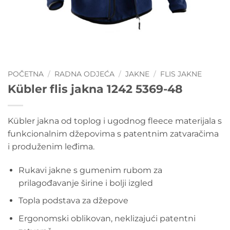
POČETNA
/
RADNA ODJEĆA
/
JAKNE
/
FLIS JAKNE
Kübler flis jakna 1242 5369-48
Kübler jakna od toplog i ugodnog fleece materijala s
funkcionalnim džepovima s patentnim zatvaračima
i produženim leđima.
Rukavi jakne s gumenim rubom za
prilagođavanje širine i bolji izgled
Topla podstava za džepove
Ergonomski oblikovan, neklizajući patentni