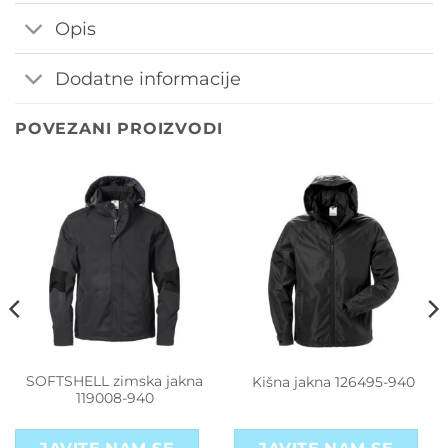
Opis
Dodatne informacije
POVEZANI PROIZVODI
SOFTSHELL zimska jakna
Kišna jakna 126495-940
119008-940