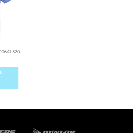
00641-520
A