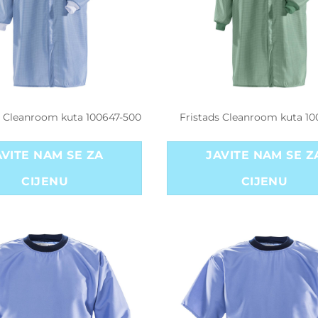
s Cleanroom kuta 100647-500
Fristads Cleanroom kuta 10
AVITE NAM SE ZA
JAVITE NAM SE Z
CIJENU
CIJENU