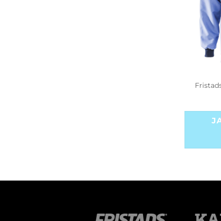
Fristad
J