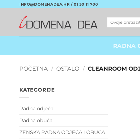
Skip
INFO@DOMENADEA.HR / 01 30 11 700
to
content
Pretraži:
RADNA 
POČETNA
/
OSTALO
/
CLEANROOM OD
KATEGORIJE
Radna odjeća
Radna obuća
ŽENSKA RADNA ODJEĆA I OBUĆA