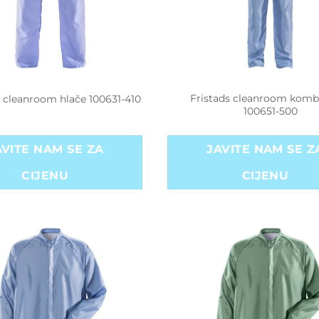
Fristads cleanroom komb
s cleanroom hlače 100631-410
100651-500
AVITE NAM SE ZA
JAVITE NAM SE Z
CIJENU
CIJENU