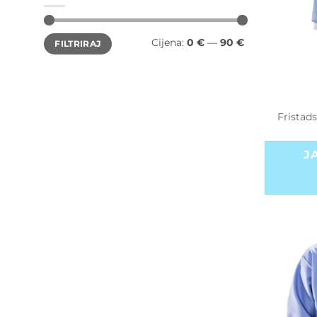
Min
Maks
Cijena:
0 €
—
90 €
FILTRIRAJ
cijena
cijena
Fristad
J