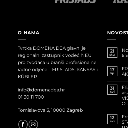
O NAMA
NOVOST
Tvrtka DOMENA DEA glavni je
No
21
regionalni zastupnik vodećih EU
stu
ka
proizvođača u branši profesionalne
FR
radne odjeće – FRISTADS, KANSAS i
17
lip
AK
KÜBLER.
Fr
31
info@domenadea.hr
svi
vis
01 30 11 700
VI
OD
Tomislavova 3, 10000 Zagreb
Fr
12
svi
ST
RA