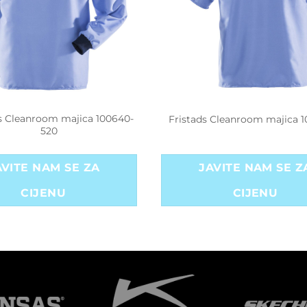
s Cleanroom majica 100640-
Fristads Cleanroom majica 1
520
AVITE NAM SE ZA
JAVITE NAM SE Z
CIJENU
CIJENU