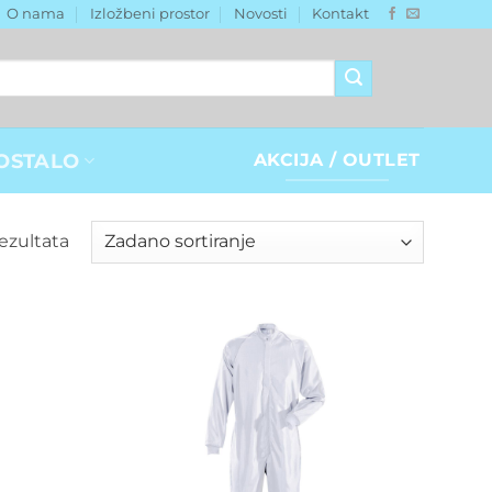
O nama
Izložbeni prostor
Novosti
Kontakt
OSTALO
AKCIJA / OUTLET
rezultata