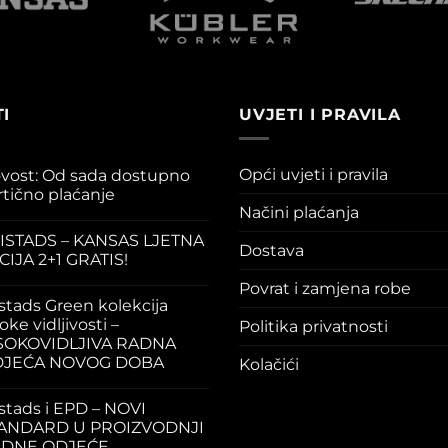
I
UVJETI I PRAVILA
Opći uvjeti i pravila
vost: Od sada dostupno
rtično plaćanje
Načini plaćanja
ISTADS – KANSAS LJETNA
Dostava
CIJA 2+1 GRATIS!
Povrat i zamjena robe
istads Green kolekcija
oke vidljivosti –
Politika privatnosti
SOKOVIDLJIVA RADNA
JEĆA NOVOG DOBA
Kolačići
istads i EPD – NOVI
ANDARD U PROIZVODNJI
DNE ODJEĆE