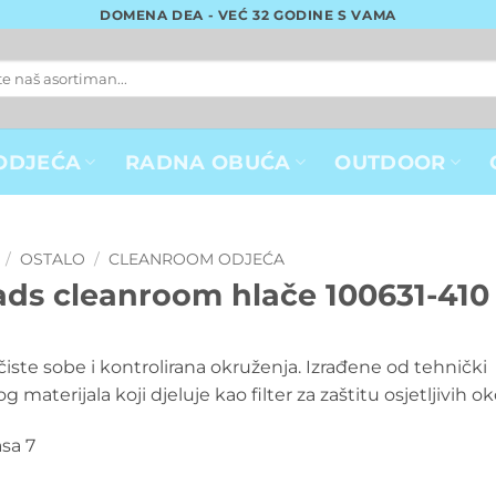
DOMENA DEA - VEĆ 32 GODINE S VAMA
ODJEĆA
RADNA OBUĆA
OUTDOOR
/
OSTALO
/
CLEANROOM ODJEĆA
tads cleanroom hlače 100631-410
čiste sobe i kontrolirana okruženja. Izrađene od tehnički
 materijala koji djeluje kao filter za zaštitu osjetljivih ok
asa 7