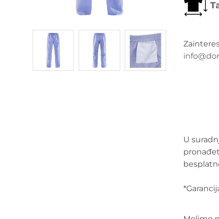
Ta
Zaintere
info@do
U suradnj
pronađet
besplatno
*Garancija
Molimo na