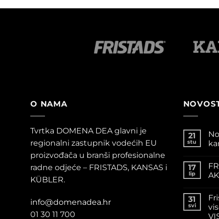
O NAMA
NOVOST
Tvrtka DOMENA DEA glavni je
No
21
regionalni zastupnik vodećih EU
stu
ka
proizvođača u branši profesionalne
FR
radne odjeće – FRISTADS, KANSAS i
17
lip
AK
KÜBLER.
Fr
31
info@domenadea.hr
svi
vis
01 30 11 700
VI