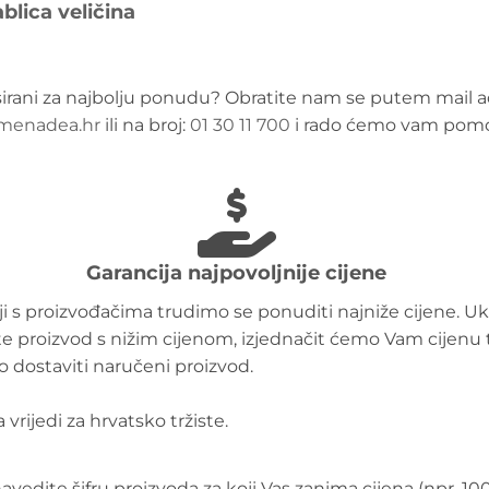
blica veličina
sirani za najbolju ponudu? Obratite nam se putem mail a
menadea.hr
ili na broj:
01 30 11 700
i rado ćemo vam pomo
Garancija najpovoljnije cijene
i s proizvođačima trudimo se ponuditi najniže cijene. Uk
e proizvod s nižim cijenom, izjednačit ćemo Vam cijenu 
 dostaviti naručeni proizvod.
 vrijedi za hrvatsko tržiste.
vedite šifru proizvoda za koji Vas zanima cijena (npr. 10