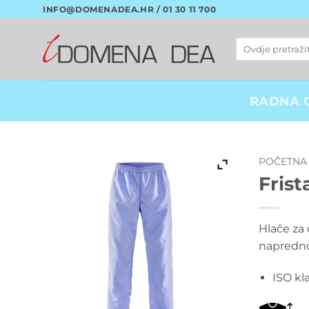
Skip
INFO@DOMENADEA.HR / 01 30 11 700
to
content
Pretraži:
RADNA 
POČETNA
Fris
Hlače za 
naprednog
ISO kl