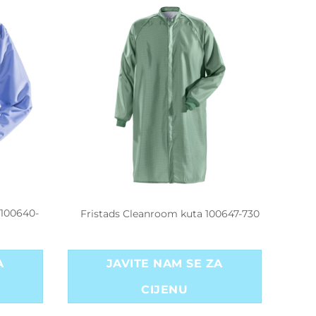
 100640-
Fristads Cleanroom kuta 100647-730
A
JAVITE NAM SE ZA
CIJENU