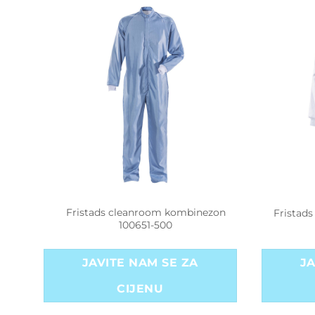
Fristads cleanroom kombinezon
1-520
Fristad
100651-500
JAVITE NAM SE ZA
JA
CIJENU