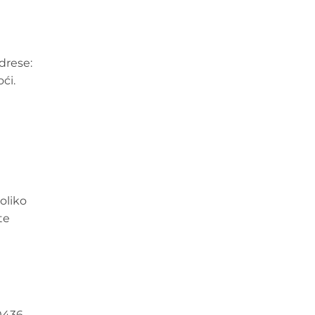
drese:
ći.
oliko
te
0436-