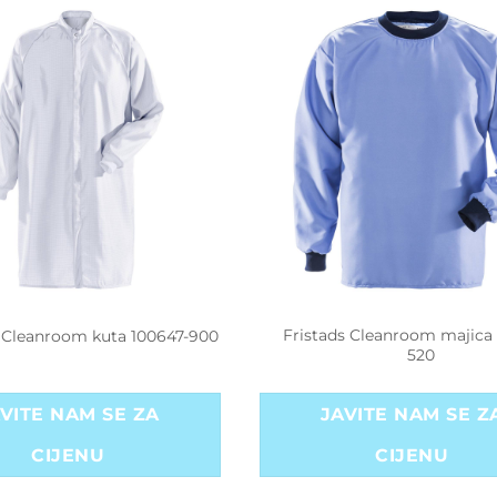
Fristads Cleanroom majica
s Cleanroom kuta 100647-900
520
VITE NAM SE ZA
JAVITE NAM SE Z
CIJENU
CIJENU