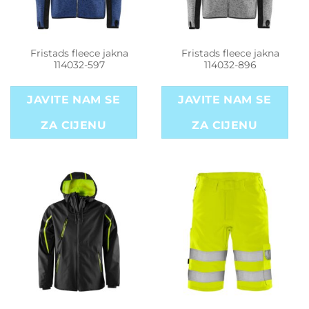
Fristads fleece jakna
Fristads fleece jakna
114032-597
114032-896
JAVITE NAM SE
JAVITE NAM SE
ZA CIJENU
ZA CIJENU