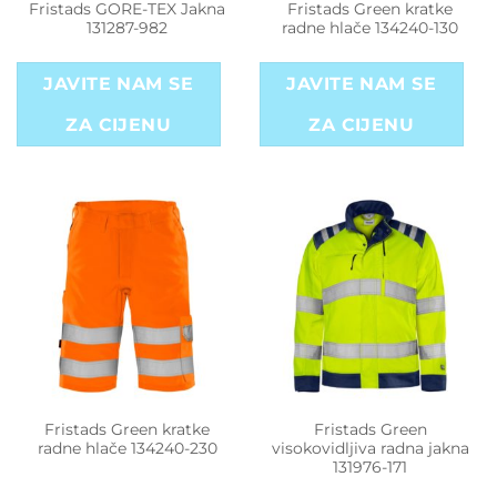
Fristads GORE-TEX Jakna
Fristads Green kratke
131287-982
radne hlače 134240-130
JAVITE NAM SE
JAVITE NAM SE
ZA CIJENU
ZA CIJENU
Fristads Green kratke
Fristads Green
radne hlače 134240-230
visokovidljiva radna jakna
131976-171