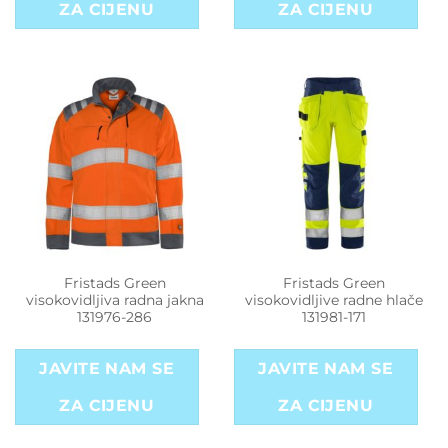
ZA CIJENU
ZA CIJENU
Fristads Green
Fristads Green
visokovidljiva radna jakna
visokovidljive radne hlače
131976-286
131981-171
JAVITE NAM SE
JAVITE NAM SE
ZA CIJENU
ZA CIJENU