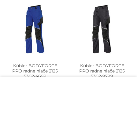
Kübler BODYFORCE
Kübler BODYFORCE
PRO radne hlače 2125
PRO radne hlače 2125
5302-4699
5302-9799
Kolačiće koristimo kako bismo vam osigurali
JAVITE NAM SE
JAVITE NAM SE
jednostavno iskustvo korištenja naše stranice.
Dolaskom na ovu stranicu prihvaćate izjavu o
ZA CIJENU
ZA CIJENU
korištenju kolačića.
MORE INFO
ACCEPT