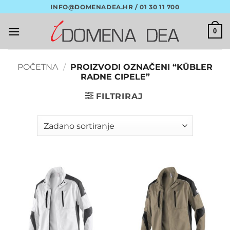
Skip
INFO@DOMENADEA.HR / 01 30 11 700
to
content
0
POČETNA
/
PROIZVODI OZNAČENI “KÜBLER
RADNE CIPELE”
FILTRIRAJ