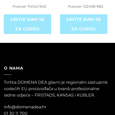
Pulover 114142-940
Pulover 122408-982
JAVITE NAM SE
JAVITE NAM SE
ZA CIJENU
ZA CIJENU
O NAMA
Tvrtka DOMENA DEA glavni je regionalni zastupnik
vodećih EU proizvođača u branši profesionalne
radne odjeće – FRISTADS, KANSAS i KÜBLER.
info@domenadea.hr
01 30 11 700