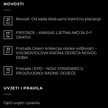
NOVOSTI
Novost: Od sada dostupno kartično plaćanje
21
stu
FRISTADS – KANSAS LJETNA AKCIJA 2+1
17
lip
GRATIS!
Fristads Green kolekcija visoke vidljivosti –
31
svi
VISOKOVIDLJIVA RADNA ODJEĆA NOVOG
DOBA
Fristads i EPD – NOVI STANDARD U
12
svi
PROIZVODNJI RADNE ODJEĆE
UVJETI I PRAVILA
Opći uvjeti i pravila