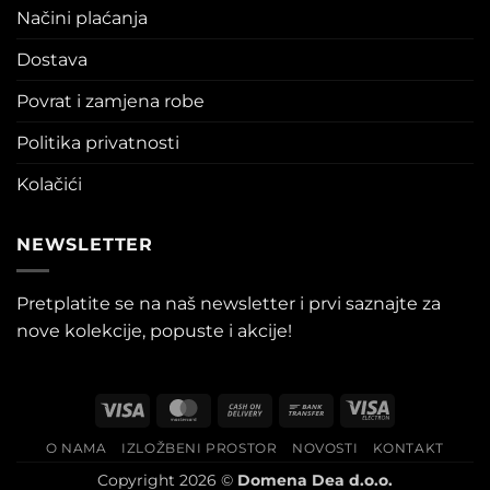
Načini plaćanja
Dostava
Povrat i zamjena robe
Politika privatnosti
Kolačići
NEWSLETTER
Pretplatite se na naš newsletter i prvi saznajte za
nove kolekcije, popuste i akcije!
Visa
MasterCard
Cash
Bank
Visa
On
Transfer
Electron
O NAMA
IZLOŽBENI PROSTOR
NOVOSTI
KONTAKT
Delivery
Copyright 2026 ©
Domena Dea d.o.o.