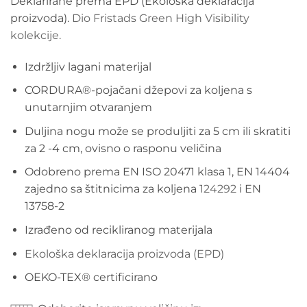
Deklarirane prema EPD (Ekološka deklaracija
proizvoda).
Dio Fristads Green High Visibility
kolekcije.
Izdržljiv lagani materijal
CORDURA®-pojačani džepovi za koljena s
unutarnjim otvaranjem
Duljina nogu može se produljiti za 5 cm ili skratiti
za 2 -4 cm, ovisno o rasponu veličina
Odobreno prema EN ISO 20471 klasa 1, EN 14404
zajedno sa štitnicima za koljena
124292
i EN
13758-2
Izrađeno od recikliranog materijala
Ekološka deklaracija proizvoda (EPD)
OEKO-TEX® certificirano