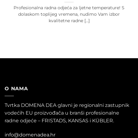
Profesionalna radna odjeća za ljetne temperature! S
dolaskom toplijeg vremena, nudimo Vam izbor
kvalitetne radne [...]
O NAMA
Tvrtka DOMENA DEA glavni je regionalni zastupnik
vodećih EU proizvođača u branši profesionalne
radne odjeće – FRISTADS, KANSAS i KÜBLER.
info@domenadea.hr