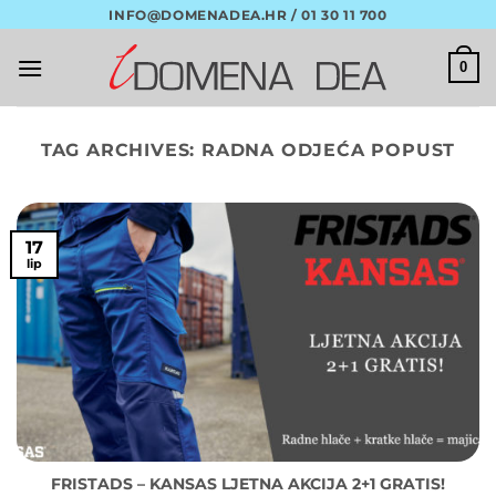
Skip
INFO@DOMENADEA.HR / 01 30 11 700
to
content
0
TAG ARCHIVES:
RADNA ODJEĆA POPUST
17
lip
FRISTADS – KANSAS LJETNA AKCIJA 2+1 GRATIS!