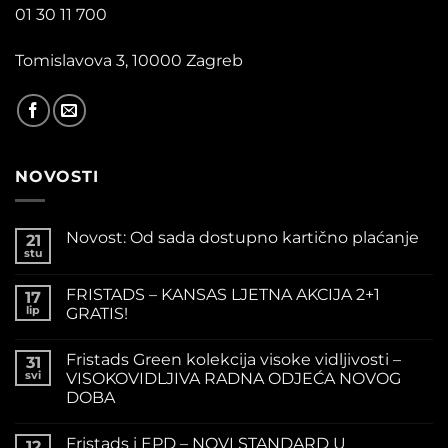
01 30 11 700
Tomislavova 3, 10000 Zagreb
NOVOSTI
Novost: Od sada dostupno kartično plaćanje
21
stu
FRISTADS – KANSAS LJETNA AKCIJA 2+1
17
lip
GRATIS!
Fristads Green kolekcija visoke vidljivosti –
31
svi
VISOKOVIDLJIVA RADNA ODJEĆA NOVOG
DOBA
Fristads i EPD – NOVI STANDARD U
12