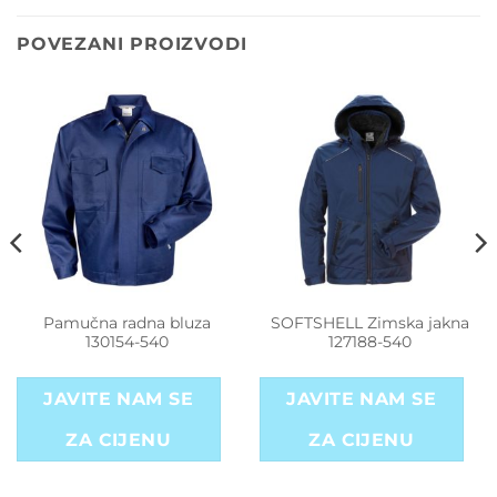
POVEZANI PROIZVODI
Pamučna radna bluza
SOFTSHELL Zimska jakna
130154-540
127188-540
JAVITE NAM SE
JAVITE NAM SE
ZA CIJENU
ZA CIJENU