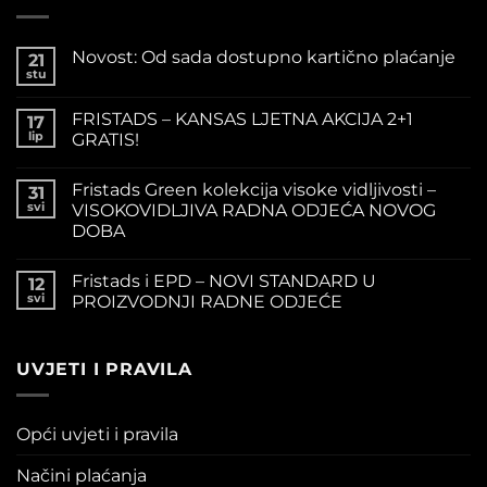
Novost: Od sada dostupno kartično plaćanje
21
stu
FRISTADS – KANSAS LJETNA AKCIJA 2+1
17
lip
GRATIS!
Fristads Green kolekcija visoke vidljivosti –
31
svi
VISOKOVIDLJIVA RADNA ODJEĆA NOVOG
DOBA
Fristads i EPD – NOVI STANDARD U
12
svi
PROIZVODNJI RADNE ODJEĆE
UVJETI I PRAVILA
Opći uvjeti i pravila
Načini plaćanja