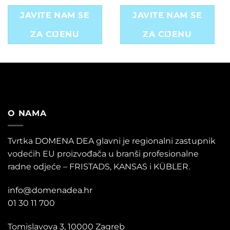
JAVITE NAM SE
JAVITE NAM SE
ZA CIJENU
ZA CIJENU
O NAMA
Tvrtka DOMENA DEA glavni je regionalni zastupnik
vodećih EU proizvođača u branši profesionalne
radne odjeće – FRISTADS, KANSAS i KÜBLER.
info@domenadea.hr
01 30 11 700
Tomislavova 3, 10000 Zagreb