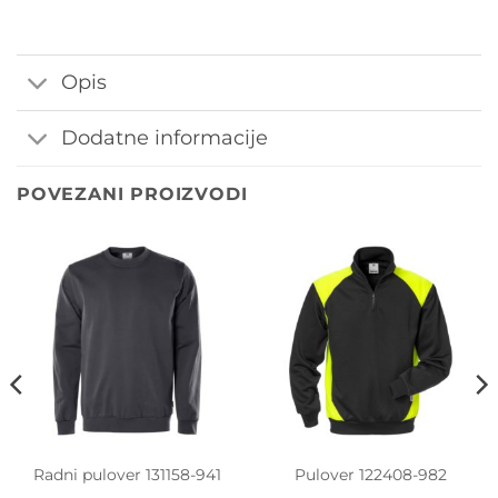
Opis
Dodatne informacije
POVEZANI PROIZVODI
Radni pulover 131158-941
Pulover 122408-982