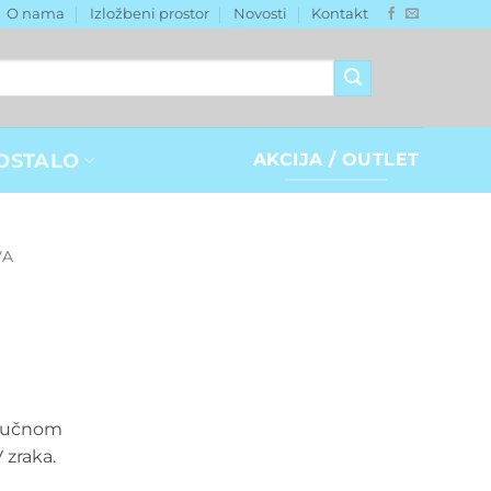
O nama
Izložbeni prostor
Novosti
Kontakt
OSTALO
AKCIJA / OUTLET
VA
amučnom
 zraka.