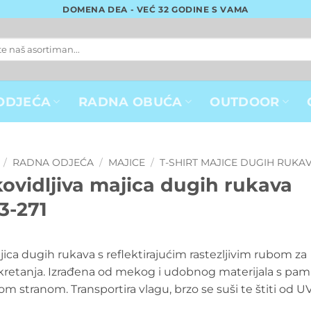
DOMENA DEA - VEĆ 32 GODINE S VAMA
ODJEĆA
RADNA OBUĆA
OUTDOOR
/
RADNA ODJEĆA
/
MAJICE
/
T-SHIRT MAJICE DUGIH RUKA
ovidljiva majica dugih rukava
3-271
jica dugih rukava s reflektirajućim rastezljivim rubom za
kretanja. Izrađena od mekog i udobnog materijala s p
m stranom. Transportira vlagu, brzo se suši te štiti od UV