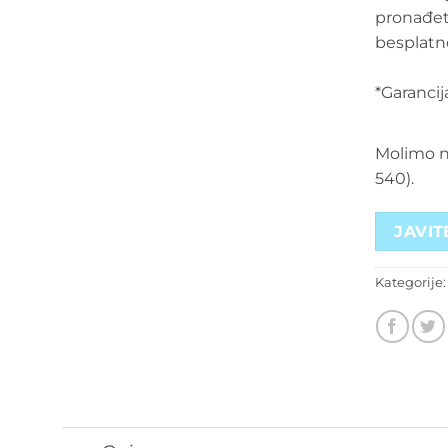
pronađet
besplatno
*Garancija
Molimo na
540).
JAVIT
Kategorije