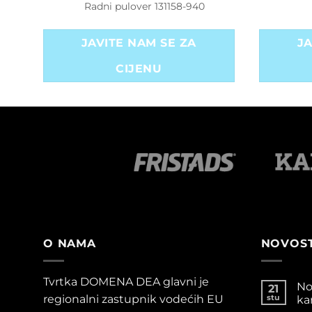
Radni pulover 131158-940
JAVITE NAM SE ZA
JA
CIJENU
O NAMA
NOVOST
Tvrtka DOMENA DEA glavni je
No
21
regionalni zastupnik vodećih EU
stu
ka