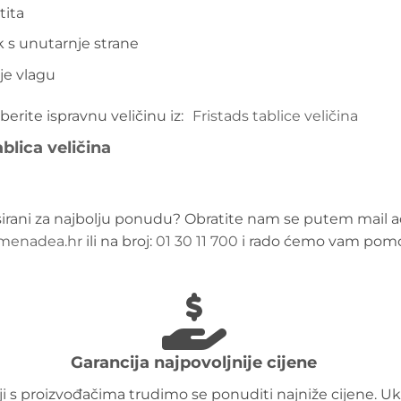
tita
s unutarnje strane
je vlagu
erite ispravnu veličinu iz
Fristads tablice veličina
blica veličina
sirani za najbolju ponudu? Obratite nam se putem mail a
menadea.hr
ili na broj:
01 30 11 700
i rado ćemo vam pomo
Garancija najpovoljnije cijene
i s proizvođačima trudimo se ponuditi najniže cijene. Uk