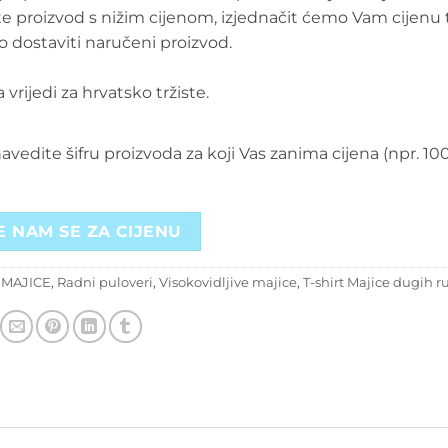
e proizvod s nižim cijenom, izjednačit ćemo Vam cijenu 
 dostaviti naručeni proizvod.
 vrijedi za hrvatsko tržiste.
vedite šifru proizvoda za koji Vas zanima cijena (npr. 10
E NAM SE ZA CIJENU
:
MAJICE
,
Radni puloveri
,
Visokovidljive majice
,
T-shirt Majice dugih r