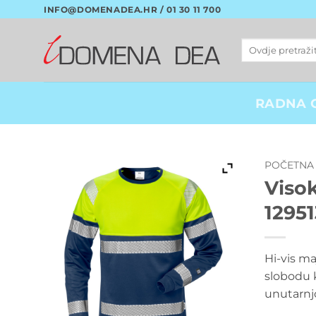
Skip
INFO@DOMENADEA.HR / 01 30 11 700
to
content
Pretraži:
RADNA 
POČETNA
Visok
12951
Hi-vis ma
slobodu 
unutarnjo