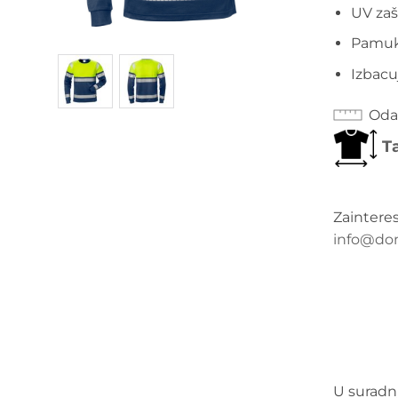
UV zaš
Pamuk 
Izbacu
Odab
Ta
Zaintere
info@do
U suradnj