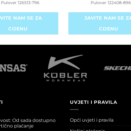
Pulover 126513-796
Pulover 122408-896
VITE NAM SE ZA
JAVITE NAM SE Z
CIJENU
CIJENU
I
UVJETI I PRAVILA
Opći uvjeti i pravila
vost: Od sada dostupno
rtično plaćanje