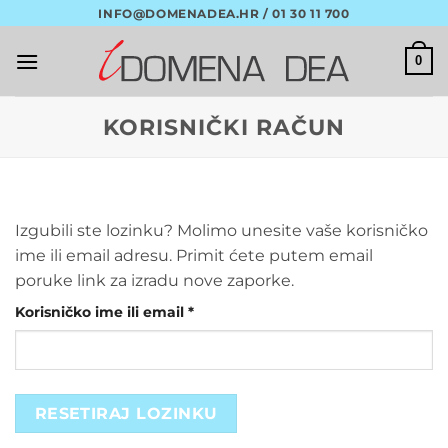
Skip
INFO@DOMENADEA.HR / 01 30 11 700
to
content
0
KORISNIČKI RAČUN
Izgubili ste lozinku? Molimo unesite vaše korisničko
ime ili email adresu. Primit ćete putem email
poruke link za izradu nove zaporke.
Obavezno
Korisničko ime ili email
*
RESETIRAJ LOZINKU